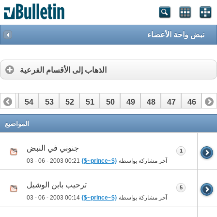
نبض واحة الأعضاء
الذهاب إلى الأقسام الفرعية
55
54
53
52
51
50
49
48
47
46
45
69
68
67
66
65
المواضيع
جنوني في النبض
1
آخر مشاركة بواسطة
{$~prince~$}
03 - 06 - 2003
00:21
ترحيب بابن الوشيل
5
آخر مشاركة بواسطة
{$~prince~$}
03 - 06 - 2003
00:14