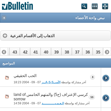
نبض واحة الأعضاء
الذهاب إلى الأقسام الفرعية
44
43
42
41
40
39
38
37
36
35
34
64
63
62
61
60
59
58
57
56
55
54
المواضيع
الحب الحقيقي
8
آخر مشاركة بواسطة
الأميــA-S-Sــر
07 - 09 - 2004
18:23
كرسي الإعتراف (ح5) والمتهم الخامس land of
59
sorrow
آخر مشاركة بواسطة
الـعـمـيــــــــــــد
07 - 09 - 2004
14:59