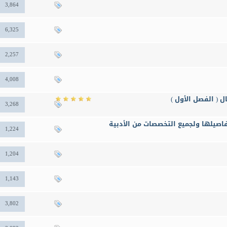
3,864
6,325
2,257
4,008
ــال ( الفصل الأول )
3,268
اصيلها ولجميع التخصصات من الأدبية
1,224
1,204
1,143
3,802