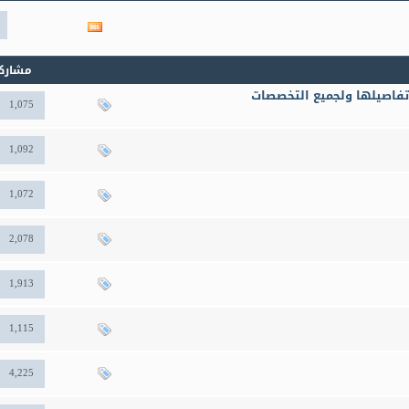
مشاهدة
تغذيات
هذا
المنتدى
مشارك
تفاصيلها ولجميع التخصصات
1,075
1,092
1,072
2,078
1,913
1,115
4,225