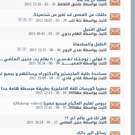
كتبت بواسطة
عاشق الثقافة
‏, 26 - 02 - 2011 15:20
حلقات من القصص قد تغير من شخصيتكـ
كتبت بواسطة
دئة ئلب
‏, 29 - 03 - 2011 18:05
3
2
1
أعناق النخيل
كتبت بواسطة
الهام بدوي
‏, 20 - 03 - 2011 00:45
الطفل والسلحفاة
كتبت بواسطة
صدى الروح
‏, 06 - 06 - 2011 12:21
2
1
& قولي ( زوجــتــك نــفــســي ) & بقلم رحـــ حـنـيـن الـمـاضـي ــ
كتبت بواسطة
الـعـمـيــــــــــــد
‏, 04 - 06 - 2011 16:54
مساعدة طلبة الماجستير والدكتوراه برسائلهم و بجميع تف
كتبت بواسطة
فادي فادي
‏, 07 - 06 - 2011 19:09
حصريا كورسات للغة الانجليزية بطريقة مبسطة هامة جدا
كتبت بواسطة
مهاااااا
‏, 01 - 06 - 2011 12:11
دروس تعليم المكياج فيديو حصريا ((Makeup video))
كتبت بواسطة
مهاااااا
‏, 01 - 06 - 2011 11:45
هل لك في عالم اخر ؟؟
كتبت بواسطة
حنين الماضي
‏, 22 - 05 - 2011 10:24
رسائل الى ذاتك