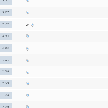
3,092
5,137
2,717
3,784
3,165
1,921
2,668
2,049
1,053
2,990