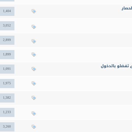
حصار.
1,404
3,052
2,899
1,899
 تفضلو بالدخول
1,091
1,975
1,582
1,233
3,260