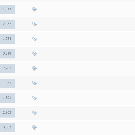
1,513
2,937
1,734
3,218
2,781
1,631
1,591
2,903
3,662