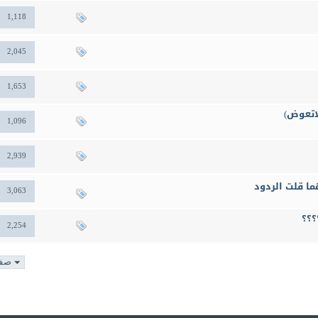
1,118
2,045
1,653
لاتعوض)
1,096
2,939
ما قلت الردود
3,063
؟؟؟
2,254
صفحة 9