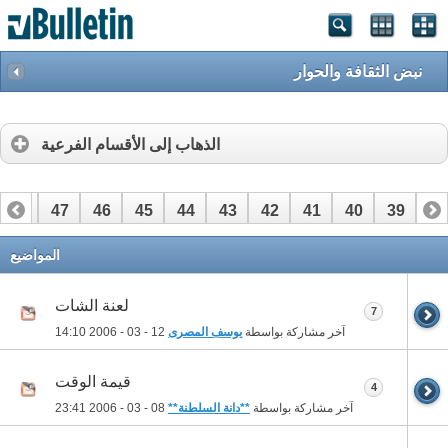
نبض الثقافة والحوار
الذهاب إلى الأقسام الفرعية
48
47
46
45
44
43
42
41
40
39
38
68
67
66
65
64
63
62
61
60
59
58
المواضيع
لعنة الشات
7
آخر مشاركة بواسطة
يوسف المصرى
12 - 03 - 2006
14:10
قيمة الوقت
4
آخر مشاركة بواسطة
**دانة السلطنة**
08 - 03 - 2006
23:41