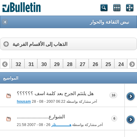
نبض الثقافة والحوار
الذهاب إلى الأقسام الفرعية
33
32
31
30
29
28
27
26
25
24
23
53
52
51
50
49
48
47
46
45
44
43
المواضيع
هل يلتئم الجرح بعد كلمة اسف ؟؟؟؟؟؟
16
آخر مشاركة بواسطة
06:22
28 - 08 - 2007
housam
الشوارع..........................
6
آخر مشاركة بواسطة
هـــــــــــتلر
26 - 08 - 2007
21:58