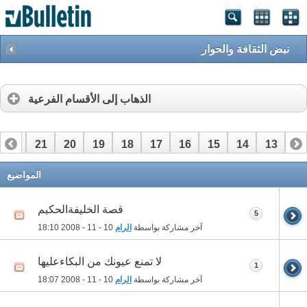
نبض الثقافة والحوار
الذهاب إلى الأقسام الفرعية
22
21
20
19
18
17
16
15
14
13
12
42
41
40
39
38
37
36
35
34
33
32
المواضيع
قصة الخليفةالحكيم
5
آخر مشاركة بواسطة
الرام
10 - 11 - 2008
18:10
لا تمنع عيونك من البكاءعليها
1
آخر مشاركة بواسطة
الرام
10 - 11 - 2008
18:07