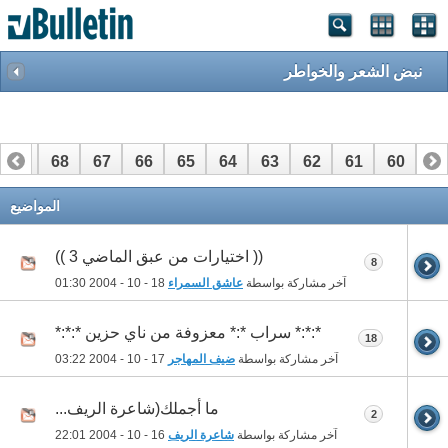
نبض الشعر والخواطر
69
68
67
66
65
64
63
62
61
60
59
89
88
87
86
85
84
83
82
81
80
79
المواضيع
(( اختيارات من عبق الماضي 3 ))
8
آخر مشاركة بواسطة
عاشق السمراء
18 - 10 - 2004
01:30
*:*:* سراب *:* معزوفة من ناي حزين *:*:*
18
آخر مشاركة بواسطة
ضيف المهاجر
17 - 10 - 2004
03:22
ما أجملك(شاعرة الريف...
2
آخر مشاركة بواسطة
شاعرة الريف
16 - 10 - 2004
22:01