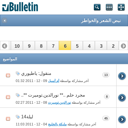
نبض الشعر والخواطر
11
10
9
8
7
6
5
4
3
2
1
22
21
20
19
18
17
16
15
14
13
12
المواضيع
منقول: ياطيوري
13
آخر مشاركة بواسطة
أم أسيل
09 - 12 - 2011
01:32
مجرد حلم ..** نورالدين.توميرت **..
8
آخر مشاركة بواسطة
نورالدين.توميرت
08 - 12 - 2011
02:27
ليلة14
45
آخر مشاركة بواسطة
مليكة بالخليج
04 - 12 - 2011
11:03