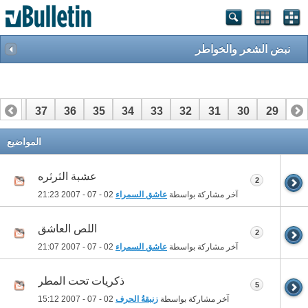
نبض الشعر والخواطر
38
37
36
35
34
33
32
31
30
29
28
58
57
56
55
54
53
52
51
50
49
48
المواضيع
عشبة الثرثره
2
آخر مشاركة بواسطة
عاشق السمراء
02 - 07 - 2007
21:23
اللص العاشق
2
آخر مشاركة بواسطة
عاشق السمراء
02 - 07 - 2007
21:07
ذكريات تحت المطر
5
آخر مشاركة بواسطة
زنبقةُ الحرف
02 - 07 - 2007
15:12