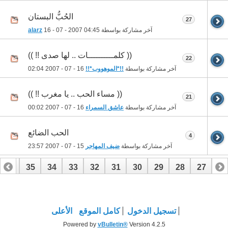
الحُبُّ البستان
27
آخر مشاركة بواسطة
04:45
16 - 07 - 2007
alarz
(( كلمــــــــــات .. لها صدى !! ))
22
آخر مشاركة بواسطة
!!*الموهووب*!!
16 - 07 - 2007
02:04
(( مساء الحب .. يا مغرب !! ))
21
آخر مشاركة بواسطة
عاشق السمراء
16 - 07 - 2007
00:02
الحب الضائع
4
آخر مشاركة بواسطة
ضيف المهاجر
15 - 07 - 2007
23:57
36
35
34
33
32
31
30
29
28
27
26
56
55
54
53
52
51
50
49
48
47
46
تسجيل الدخول
كامل الموقع
الأعلى
Powered by
vBulletin®
Version 4.2.5