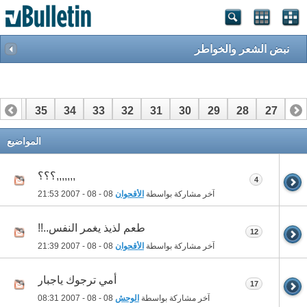
نبض الشعر والخواطر
36
35
34
33
32
31
30
29
28
27
26
56
55
54
53
52
51
50
49
48
47
46
المواضيع
,,,,,,,؟؟؟
4
آخر مشاركة بواسطة
الأقحوان
08 - 08 - 2007
21:53
طعم لذيذ يغمر النفس..!!
12
آخر مشاركة بواسطة
الأقحوان
08 - 08 - 2007
21:39
أمي ترجوك ياجبار
17
آخر مشاركة بواسطة
الوحش
08 - 08 - 2007
08:31