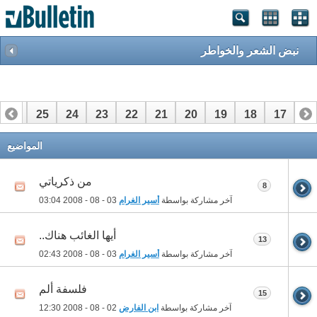
نبض الشعر والخواطر
26
25
24
23
22
21
20
19
18
17
16
46
45
44
43
42
41
40
39
38
37
36
المواضيع
من ذكرياتي
8
آخر مشاركة بواسطة
أسير الغرام
03 - 08 - 2008
03:04
أيها الغائب هناك..
13
آخر مشاركة بواسطة
أسير الغرام
03 - 08 - 2008
02:43
فلسفة ألم
15
آخر مشاركة بواسطة
ابن الفارض
02 - 08 - 2008
12:30