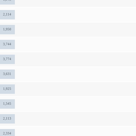
2,114
1,950
3,744
3,774
3,631
1,925
1,545
2,113
2,334