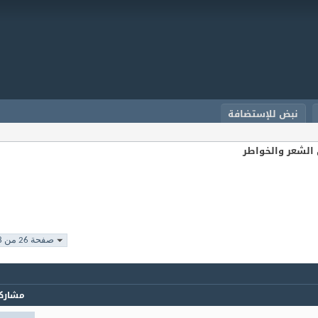
نبض للإستضافة
الشعر والخواطر
صفحة 26 من 108
مشارك