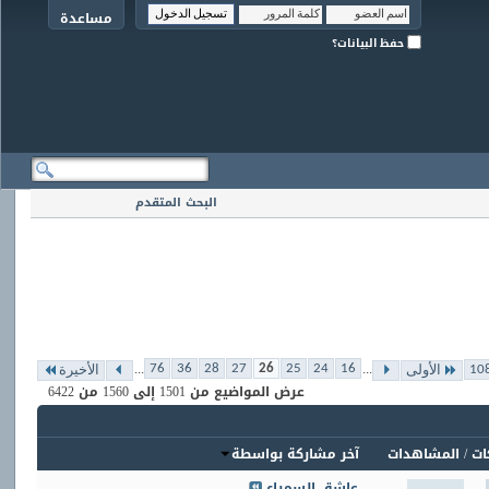
مساعدة
حفظ البيانات؟
البحث المتقدم
...
...
76
36
28
27
26
25
24
16
الأولى
الأخيرة
عرض المواضيع من 1501 إلى 1560 من 6422
ات
/
المشاهدات
آخر مشاركة بواسطة
عاشق السمراء