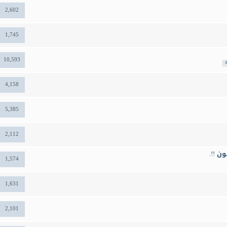
2,602
1,745
10,593
4,158
5,385
2,112
1,574
1,631
2,101