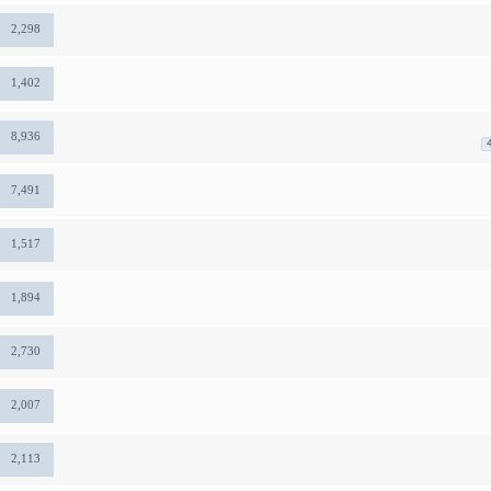
2,298
1,402
8,936
7,491
1,517
1,894
2,730
2,007
2,113