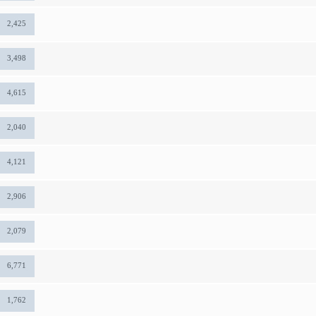
2,425
3,498
4,615
2,040
4,121
2,906
2,079
6,771
1,762