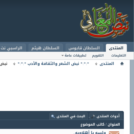
المنتدى
السلطان قابوس
السلطان هيثم
الراسبي نت
التعليمات
التقويم
تطبيقات عامة
المنتدى
*:*:* نبض الشعر والثقافة والأدب *:*:*
نبض 
المنتدى:
نبض الشعر والخواطر
أدوات المنتدى
البحث في المنتدى
العنوان
/
كاتب الموضوع
ولسه يا أهلاويه..