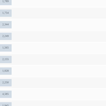
1,789
1,754
2,344
2,249
1,565
2,155
1,928
2,250
4,585
1,945