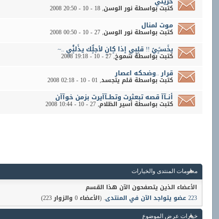
حريتي
كتبت بواسطة
نور الوسن
‏, 18 - 10 - 2008 20:50
موت لمنال
كتبت بواسطة
نور الوسن
‏, 27 - 10 - 2008 00:50
يخًسـًـٍيُ !! قلٍبٍي إذا كٍانٍ لأجلٌٍك يذًلنًٍُيٍ ..~
كتبت بواسطة
شموخ
‏, 27 - 10 - 2008 19:18
قرار ..وضحكه اعصار
كتبت بواسطة
قلم يتجسد
‏, 01 - 10 - 2008 02:18
أنــآآ قصه تبعثرت وتطــآآيرت بزمن خوآآن
كتبت بواسطة
أسير الظلام
‏, 27 - 10 - 2008 10:44
معلومات المنتدى والخيارات
الأعضاء الذين يتصفحون الآن هذا القسم
223 عضو يتواجد الآن في المنتدى
. (الأعضاء 0 والزوار 223)
خيارات عرض الموضوع