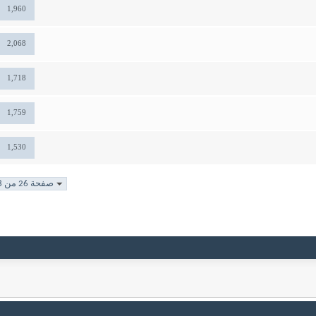
1,960
2,068
1,718
1,759
1,530
صفحة 26 من 108